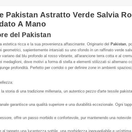
ne Pakistan Astratto Verde Salvia 
odato A Mano
re del Pakistan
 estetica ricca e la sua provenienza affascinante. Originario del
Pakistan
, p
 geometrici, sapientemente intarsiati su uno sfondo in un raffinato verde salv
variano dal blu profondo al rosso vibrante, all'arancione terra cotta e al cr
no dei medaglioni, dove motivi a forma di stella e elementi stilizzati si alternan
ggiunge profondità. Perfetto per corridoi o per definire zone in ambienti spazio
ellezza:
a storia di una tradizione millenaria, un autentico pezzo d'arte tessile pakista
nale garantisce una qualità superiore e una durabilità eccezionale. Ogni tappet
essore, offre un passo morbido e confortevole, pur mantenendo una notevole re
ce al tappeto una lucentezza sottile, una morbidezza ineguagliabile e un'ottima