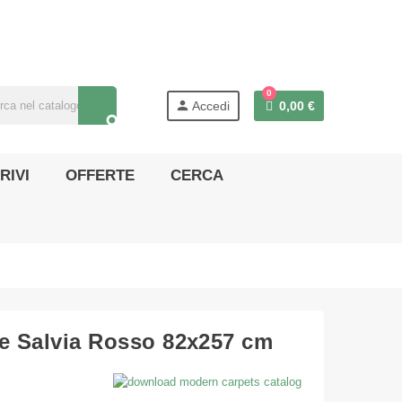
0
person
Accedi
0,00 €
search
RIVI
OFFERTE
CERCA
de Salvia Rosso 82x257 cm