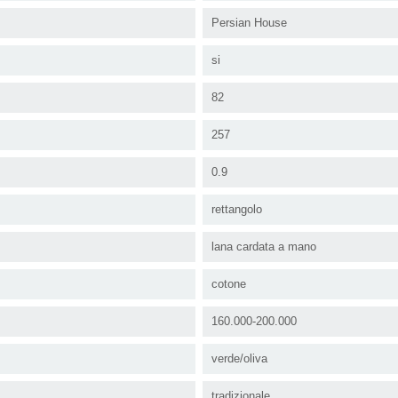
Persian House
si
82
257
0.9
rettangolo
lana cardata a mano
cotone
160.000-200.000
verde/oliva
tradizionale