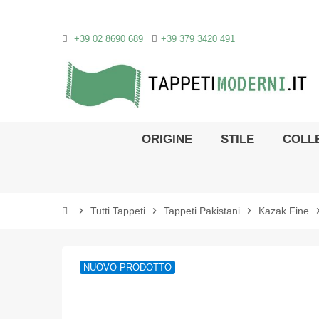
+39 02 8690 689
+39 379 3420 491
ORIGINE
STILE
COLLE
chevron_right
Tutti Tappeti
chevron_right
Tappeti Pakistani
chevron_right
Kazak Fine
chevron
NUOVO PRODOTTO