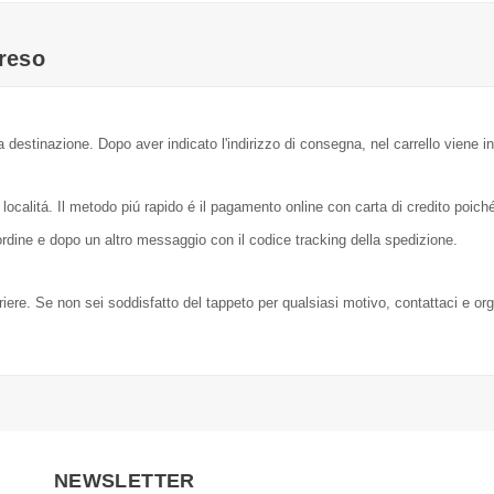
reso
a destinazione. Dopo aver indicato l'indirizzo di consegna, nel carrello viene in
localitá. Il metodo piú rapido é il pagamento online con carta di credito poic
dine e dopo un altro messaggio con il codice tracking della spedizione.
orriere. Se non sei soddisfatto del tappeto per qualsiasi motivo, contattaci e or
NEWSLETTER