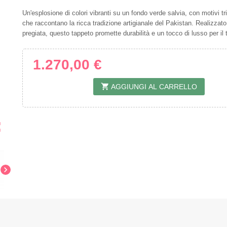
Un'esplosione di colori vibranti su un fondo verde salvia, con motivi tr
che raccontano la ricca tradizione artigianale del Pakistan. Realizzato
pregiata, questo tappeto promette durabilità e un tocco di lusso per il
1.270,00 €
shopping_cart
AGGIUNGI AL CARRELLO
ap
chevron_right