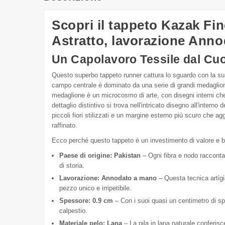
Scopri il tappeto Kazak Fi
Astratto, lavorazione Ann
Un Capolavoro Tessile dal Cuo
Questo superbo tappeto runner cattura lo sguardo con la sua
campo centrale è dominato da una serie di grandi medaglioni
medaglione è un microcosmo di arte, con disegni interni che 
dettaglio distintivo si trova nell'intricato disegno all'inter
piccoli fiori stilizzati e un margine esterno più scuro che a
raffinato.
Ecco perché questo tappeto è un investimento di valore e b
Paese di origine: Pakistan
– Ogni fibra e nodo racconta l
di storia.
Lavorazione: Annodato a mano
– Questa tecnica artigia
pezzo unico e irripetibile.
Spessore: 0.9 cm
– Con i suoi quasi un centimetro di sp
calpestio.
Materiale pelo: Lana
– La pila in lana naturale conferis