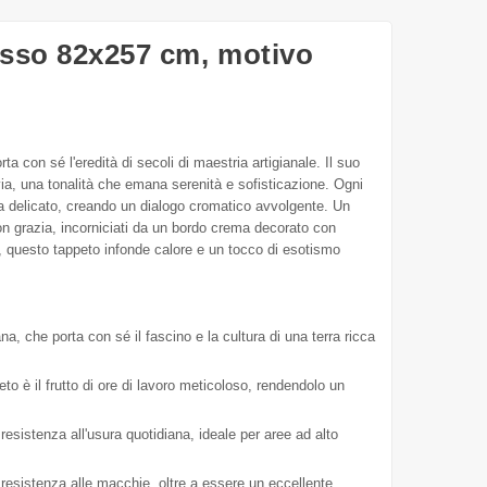
Rosso 82x257 cm, motivo
orta con sé l'eredità di secoli di maestria artigianale. Il suo
ia, una tonalità che emana serenità e sofisticazione. Ogni
ema delicato, creando un dialogo cromatico avvolgente. Un
o con grazia, incorniciati da un bordo crema decorato con
si, questo tappeto infonde calore e un tocco di esotismo
na, che porta con sé il fascino e la cultura di una terra ricca
o è il frutto di ore di lavoro meticoloso, rendendolo un
sistenza all'usura quotidiana, ideale per aree ad alto
 resistenza alle macchie, oltre a essere un eccellente