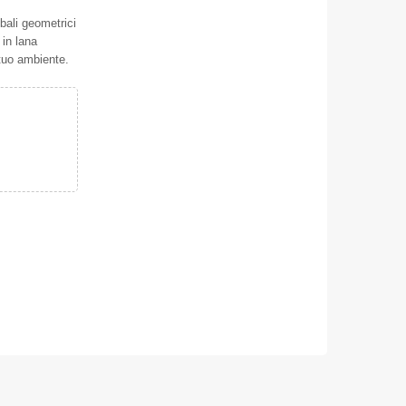
ibali geometrici
 in lana
 tuo ambiente.