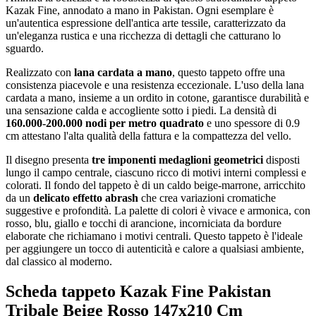
Kazak Fine, annodato a mano in Pakistan. Ogni esemplare è
un'autentica espressione dell'antica arte tessile, caratterizzato da
un'eleganza rustica e una ricchezza di dettagli che catturano lo
sguardo.
Realizzato con
lana cardata a mano
, questo tappeto offre una
consistenza piacevole e una resistenza eccezionale. L'uso della lana
cardata a mano, insieme a un ordito in cotone, garantisce durabilità e
una sensazione calda e accogliente sotto i piedi. La densità di
160.000-200.000 nodi per metro quadrato
e uno spessore di 0.9
cm attestano l'alta qualità della fattura e la compattezza del vello.
Il disegno presenta
tre imponenti medaglioni geometrici
disposti
lungo il campo centrale, ciascuno ricco di motivi interni complessi e
colorati. Il fondo del tappeto è di un caldo beige-marrone, arricchito
da un
delicato effetto abrash
che crea variazioni cromatiche
suggestive e profondità. La palette di colori è vivace e armonica, con
rosso, blu, giallo e tocchi di arancione, incorniciata da bordure
elaborate che richiamano i motivi centrali. Questo tappeto è l'ideale
per aggiungere un tocco di autenticità e calore a qualsiasi ambiente,
dal classico al moderno.
Scheda tappeto Kazak Fine Pakistan
Tribale Beige Rosso 147x210 Cm