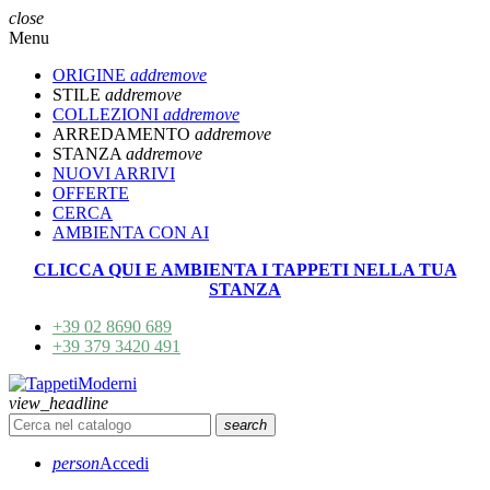
close
Menu
ORIGINE
add
remove
STILE
add
remove
COLLEZIONI
add
remove
ARREDAMENTO
add
remove
STANZA
add
remove
NUOVI ARRIVI
OFFERTE
CERCA
AMBIENTA CON AI
CLICCA QUI E AMBIENTA I TAPPETI NELLA TUA
STANZA
+39 02 8690 689
+39 379 3420 491
view_headline
search
person
Accedi