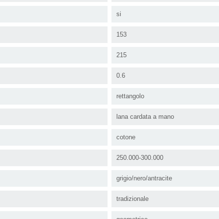
si
153
215
0.6
rettangolo
lana cardata a mano
cotone
250.000-300.000
grigio/nero/antracite
tradizionale