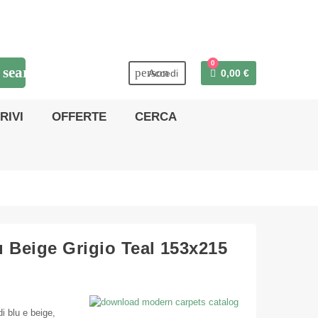
0
search
person
Accedi
0,00 €
RIVI
OFFERTE
CERCA
 Beige Grigio Teal 153x215
i blu e beige,