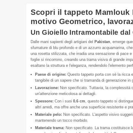
Scopri il tappeto Mamlouk
motivo Geometrico, lavor
Un Gioiello Intramontabile dal
Dalle mani sapienti degli artigiani del
Pakistan
, emerge ques
sfumature di blu profondo e di un azzurro acquamarina, che
una rosetta stilizzata, che irradia una sensazione di pace e e
foglie si rincorrono, creando una trama visiva di grande imp
esaltano la struttura e l'eleganza, rendendolo l'elemento pe
Paese di origine:
Questo tappeto porta con sé la ricca er
tangibile di un sapere che si tramanda di generazione in
Lavorazione:
Non specificato. Tuttavia, la complessità de
un'attenzione meticolosa ai dettagli.
Spessore:
Con i suoi
0.6 cm
, questo tappeto si distingue
altri arredi, ma offre anche una superficie resistente e pr
Materiale pelo:
Non specificato. L'aspetto visivo suggeri
mantenendo un tocco morbido.
Materiale trama:
Non specificato. La trama costituisce la 