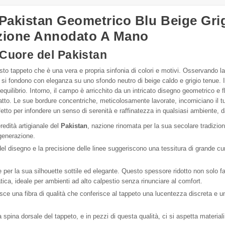
 Pakistan Geometrico Blu Beige Gri
azione Annodato A Mano
 Cuore del Pakistan
to tappeto che è una vera e propria sinfonia di colori e motivi. Osservando la 
 si fondono con eleganza su uno sfondo neutro di beige caldo e grigio tenue. 
quilibrio. Intorno, il campo è arricchito da un intricato disegno geometrico e fl
atto. Le sue bordure concentriche, meticolosamente lavorate, incorniciano il t
rfetto per infondere un senso di serenità e raffinatezza in qualsiasi ambiente,
edità artigianale del
Pakistan
, nazione rinomata per la sua secolare tradizione
 generazione.
l disegno e la precisione delle linee suggeriscono una tessitura di grande cura
 per la sua silhouette sottile ed elegante. Questo spessore ridotto non solo faci
atica, ideale per ambienti ad alto calpestio senza rinunciare al comfort.
sce una fibra di qualità che conferisce al tappeto una lucentezza discreta e u
spina dorsale del tappeto, e in pezzi di questa qualità, ci si aspetta materiali