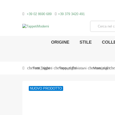
+39 02 8690 689
+39 379 3420 491
ORIGINE
STILE
COLLE
chevron_right
chevron_right
chevron_right
che
Tutti Tappeti
Tappeti Pakistani
Mamlouk
NUOVO PRODOTTO