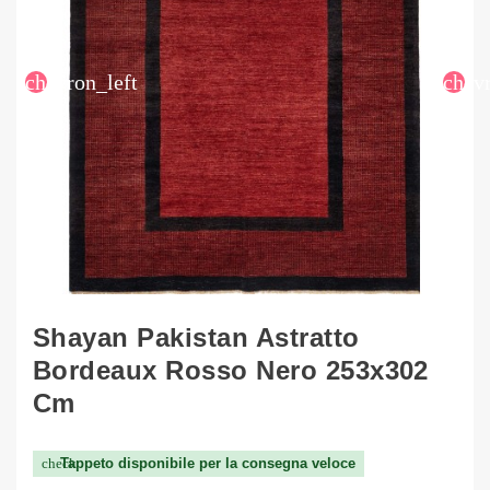
chevron_left
chev
Shayan Pakistan Astratto
Bordeaux Rosso Nero 253x302
Cm
Tappeto disponibile per la consegna veloce
check