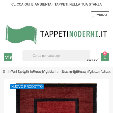
CLICCA QUI E AMBIENTA I TAPPETI NELLA TUA STANZA
person
Accedi
0
view_headline
search
chevron_right
chevron_right
chevron_right
chevron_right
Tutti Tappeti
Tappeti Pakistani
Shayan
Shayan Pakistan Astratt
NUOVO PRODOTTO