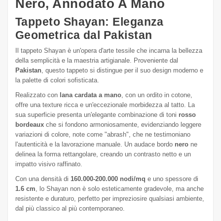
Nero, Annodato A Mano
Tappeto Shayan: Eleganza
Geometrica dal Pakistan
Il tappeto Shayan è un'opera d'arte tessile che incarna la bellezza
della semplicità e la maestria artigianale. Proveniente dal
Pakistan
, questo tappeto si distingue per il suo design moderno e
la palette di colori sofisticata.
Realizzato con
lana cardata a mano
, con un ordito in cotone,
offre una texture ricca e un'eccezionale morbidezza al tatto. La
sua superficie presenta un'elegante combinazione di toni
rosso
bordeaux
che si fondono armoniosamente, evidenziando leggere
variazioni di colore, note come "abrash", che ne testimoniano
l'autenticità e la lavorazione manuale. Un audace bordo
nero
ne
delinea la forma rettangolare, creando un contrasto netto e un
impatto visivo raffinato.
Con una densità di
160.000-200.000 nodi/mq
e uno spessore di
1.6 cm
, lo Shayan non è solo esteticamente gradevole, ma anche
resistente e duraturo, perfetto per impreziosire qualsiasi ambiente,
dal più classico al più contemporaneo.