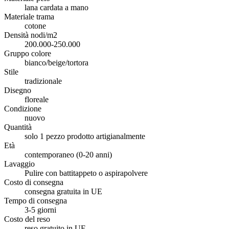
lana cardata a mano
Materiale trama
cotone
Densità nodi/m2
200.000-250.000
Gruppo colore
bianco/beige/tortora
Stile
tradizionale
Disegno
floreale
Condizione
nuovo
Quantità
solo 1 pezzo prodotto artigianalmente
Età
contemporaneo (0-20 anni)
Lavaggio
Pulire con battitappeto o aspirapolvere
Costo di consegna
consegna gratuita in UE
Tempo di consegna
3-5 giorni
Costo del reso
reso gratuito in UE