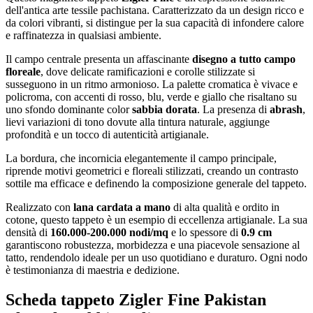
dell'antica arte tessile pachistana. Caratterizzato da un design ricco e
da colori vibranti, si distingue per la sua capacità di infondere calore
e raffinatezza in qualsiasi ambiente.
Il campo centrale presenta un affascinante
disegno a tutto campo
floreale
, dove delicate ramificazioni e corolle stilizzate si
susseguono in un ritmo armonioso. La palette cromatica è vivace e
policroma, con accenti di rosso, blu, verde e giallo che risaltano su
uno sfondo dominante color
sabbia dorata
. La presenza di
abrash
,
lievi variazioni di tono dovute alla tintura naturale, aggiunge
profondità e un tocco di autenticità artigianale.
La bordura, che incornicia elegantemente il campo principale,
riprende motivi geometrici e floreali stilizzati, creando un contrasto
sottile ma efficace e definendo la composizione generale del tappeto.
Realizzato con
lana cardata a mano
di alta qualità e ordito in
cotone, questo tappeto è un esempio di eccellenza artigianale. La sua
densità di
160.000-200.000 nodi/mq
e lo spessore di
0.9 cm
garantiscono robustezza, morbidezza e una piacevole sensazione al
tatto, rendendolo ideale per un uso quotidiano e duraturo. Ogni nodo
è testimonianza di maestria e dedizione.
Scheda tappeto Zigler Fine Pakistan