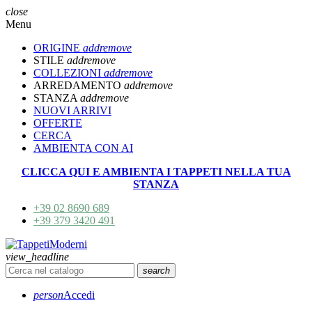
close
Menu
ORIGINE
add
remove
STILE
add
remove
COLLEZIONI
add
remove
ARREDAMENTO
add
remove
STANZA
add
remove
NUOVI ARRIVI
OFFERTE
CERCA
AMBIENTA CON AI
CLICCA QUI E AMBIENTA I TAPPETI NELLA TUA
STANZA
+39 02 8690 689
+39 379 3420 491
view_headline
search
person
Accedi