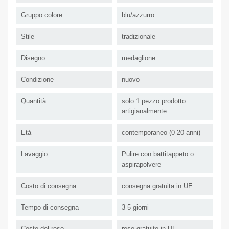
Gruppo colore
blu/azzurro
Stile
tradizionale
Disegno
medaglione
Condizione
nuovo
Quantità
solo 1 pezzo prodotto
artigianalmente
Età
contemporaneo (0-20 anni)
Lavaggio
Pulire con battitappeto o
aspirapolvere
Costo di consegna
consegna gratuita in UE
Tempo di consegna
3-5 giorni
Costo del reso
reso gratuito in UE