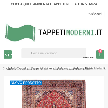
CLICCA QUI E AMBIENTA I TAPPETI NELLA TUA STANZA
person
Accedi
0
view_headline
search
chevron_right
chevron_right
chevron_right
chevron_right
Tutti Tappeti
Tappeti Persiani
Ardakan
Ardakan Persia Medaglio
NUOVO PRODOTTO