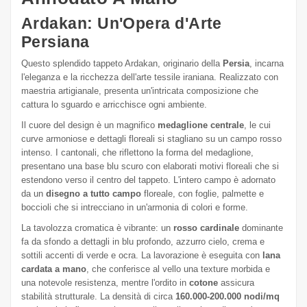
Ardakan: Un'Opera d'Arte
Persiana
Questo splendido tappeto Ardakan, originario della
Persia
, incarna
l'eleganza e la ricchezza dell'arte tessile iraniana. Realizzato con
maestria artigianale, presenta un'intricata composizione che
cattura lo sguardo e arricchisce ogni ambiente.
Il cuore del design è un magnifico
medaglione centrale
, le cui
curve armoniose e dettagli floreali si stagliano su un campo rosso
intenso. I cantonali, che riflettono la forma del medaglione,
presentano una base blu scuro con elaborati motivi floreali che si
estendono verso il centro del tappeto. L'intero campo è adornato
da un
disegno a tutto campo
floreale, con foglie, palmette e
boccioli che si intrecciano in un'armonia di colori e forme.
La tavolozza cromatica è vibrante: un
rosso cardinale
dominante
fa da sfondo a dettagli in blu profondo, azzurro cielo, crema e
sottili accenti di verde e ocra. La lavorazione è eseguita con
lana
cardata a mano
, che conferisce al vello una texture morbida e
una notevole resistenza, mentre l'ordito in
cotone
assicura
stabilità strutturale. La densità di circa
160.000-200.000 nodi/mq