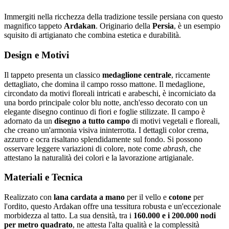
Immergiti nella ricchezza della tradizione tessile persiana con questo
magnifico tappeto
Ardakan
. Originario della
Persia
, è un esempio
squisito di artigianato che combina estetica e durabilità.
Design e Motivi
Il tappeto presenta un classico
medaglione centrale
, riccamente
dettagliato, che domina il campo rosso mattone. Il medaglione,
circondato da motivi floreali intricati e arabeschi, è incorniciato da
una bordo principale color blu notte, anch'esso decorato con un
elegante disegno continuo di fiori e foglie stilizzate. Il campo è
adornato da un
disegno a tutto campo
di motivi vegetali e floreali,
che creano un'armonia visiva ininterrotta. I dettagli color crema,
azzurro e ocra risaltano splendidamente sul fondo. Si possono
osservare leggere variazioni di colore, note come
abrash
, che
attestano la naturalità dei colori e la lavorazione artigianale.
Materiali e Tecnica
Realizzato con
lana cardata a mano
per il vello e
cotone
per
l'ordito, questo Ardakan offre una tessitura robusta e un'eccezionale
morbidezza al tatto. La sua densità, tra i
160.000 e i 200.000 nodi
per metro quadrato
, ne attesta l'alta qualità e la complessità