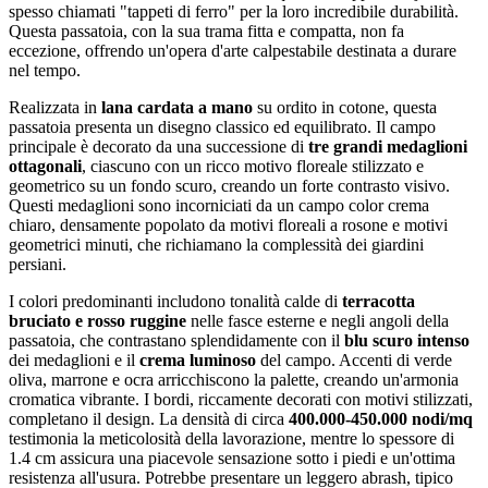
spesso chiamati "tappeti di ferro" per la loro incredibile durabilità.
Questa passatoia, con la sua trama fitta e compatta, non fa
eccezione, offrendo un'opera d'arte calpestabile destinata a durare
nel tempo.
Realizzata in
lana cardata a mano
su ordito in cotone, questa
passatoia presenta un disegno classico ed equilibrato. Il campo
principale è decorato da una successione di
tre grandi medaglioni
ottagonali
, ciascuno con un ricco motivo floreale stilizzato e
geometrico su un fondo scuro, creando un forte contrasto visivo.
Questi medaglioni sono incorniciati da un campo color crema
chiaro, densamente popolato da motivi floreali a rosone e motivi
geometrici minuti, che richiamano la complessità dei giardini
persiani.
I colori predominanti includono tonalità calde di
terracotta
bruciato e rosso ruggine
nelle fasce esterne e negli angoli della
passatoia, che contrastano splendidamente con il
blu scuro intenso
dei medaglioni e il
crema luminoso
del campo. Accenti di verde
oliva, marrone e ocra arricchiscono la palette, creando un'armonia
cromatica vibrante. I bordi, riccamente decorati con motivi stilizzati,
completano il design. La densità di circa
400.000-450.000 nodi/mq
testimonia la meticolosità della lavorazione, mentre lo spessore di
1.4 cm assicura una piacevole sensazione sotto i piedi e un'ottima
resistenza all'usura. Potrebbe presentare un leggero abrash, tipico