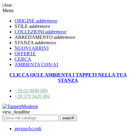
close
Menu
ORIGINE
add
remove
STILE
add
remove
COLLEZIONI
add
remove
ARREDAMENTO
add
remove
STANZA
add
remove
NUOVI ARRIVI
OFFERTE
CERCA
AMBIENTA CON AI
CLICCA QUI E AMBIENTA I TAPPETI NELLA TUA
STANZA
+39 02 8690 689
+39 379 3420 491
view_headline
search
person
Accedi