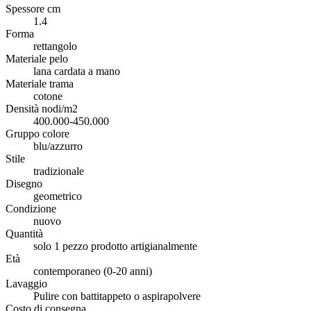
Spessore cm
1.4
Forma
rettangolo
Materiale pelo
lana cardata a mano
Materiale trama
cotone
Densità nodi/m2
400.000-450.000
Gruppo colore
blu/azzurro
Stile
tradizionale
Disegno
geometrico
Condizione
nuovo
Quantità
solo 1 pezzo prodotto artigianalmente
Età
contemporaneo (0-20 anni)
Lavaggio
Pulire con battitappeto o aspirapolvere
Costo di consegna