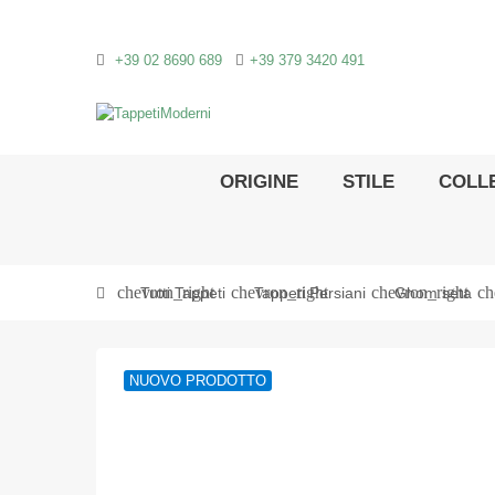
+39 02 8690 689
+39 379 3420 491
ORIGINE
STILE
COLLE
chevron_right
chevron_right
chevron_right
ch
Tutti Tappeti
Tappeti Persiani
Ghom seta
NUOVO PRODOTTO