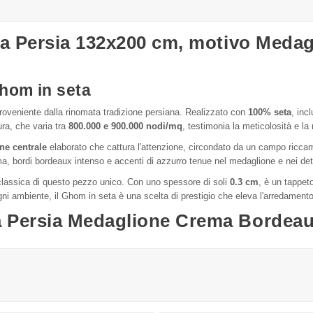
ta Persia 132x200 cm, motivo Meda
Ghom in seta
proveniente dalla rinomata tradizione persiana. Realizzato con
100% seta
, inc
ra, che varia tra
800.000 e 900.000 nodi/mq
, testimonia la meticolosità e la 
ne centrale
elaborato che cattura l'attenzione, circondato da un campo riccame
, bordi bordeaux intenso e accenti di azzurro tenue nel medaglione e nei detta
 classica di questo pezzo unico. Con uno spessore di soli
0.3 cm
, è un tappet
gni ambiente, il Ghom in seta è una scelta di prestigio che eleva l'arredamen
 Persia Medaglione Crema Bordea