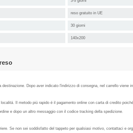
3-5 giorni
reso gratuito in UE
30 giorni
140x200
reso
a destinazione. Dopo aver indicato l'indirizzo di consegna, nel carrello viene in
localitá. Il metodo piú rapido é il pagamento online con carta di credito poic
dine e dopo un altro messaggio con il codice tracking della spedizione.
orriere. Se non sei soddisfatto del tappeto per qualsiasi motivo, contattaci e or