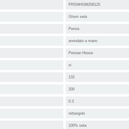
PRSNHS99258125
Ghom seta
Persia
annodato a mano
Persian House
si
132
200
0.3
rettangolo
100% seta