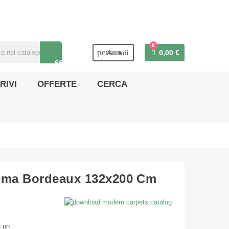
0
person
Accedi
0,00 €
search
RIVI
OFFERTE
CERCA
ema Bordeaux 132x200 Cm
e un