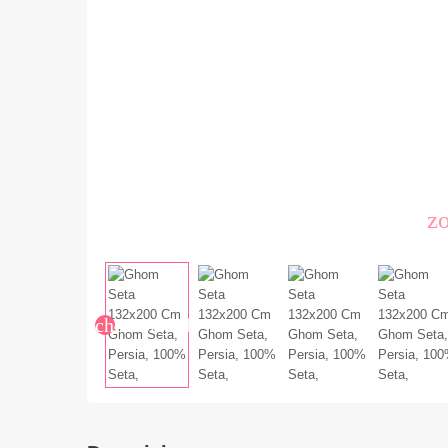
z
chevron_left