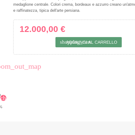
medaglione centrale. Colori crema, bordeaux e azzurro creano un'atmo
e raffinatezza, tipica dell'arte persiana.
12.000,00 €
shopping_cart
AGGIUNGI AL CARRELLO
oom_out_map
chevron_right