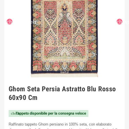
chevron_left
chev
Ghom Seta Persia Astratto Blu Rosso
60x90 Cm
Tappeto disponibile per la consegna veloce
check
Raffinato tappeto Ghom persiano in 100% seta, con elaborato