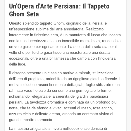
Un'Opera d'Arte Persiana: Il Tappeto
Ghom Seta
Questo splendido tappeto Ghom, originario della Persia, è
un'espressione sublime dell'arte annodatoria. Realizzato
interamente in finissima seta, è un manufatto di lusso che incanta
con la sua lucentezza e la sua incredibile morbidezza, rendendolo
un vero gioiello per ogni ambiente. La scelta della seta sia per il
vello che per l'ordito garantisce una resistenza e una durata
eccezionali, oltre a una brillantezza che cambia con l'incidenza
della luce.
Il disegno presenta un classico motivo a mihrab, stilizzazione
dell'arco di preghiera, arricchito da un rigoglioso giardino floreale. I
motivi includono rosoni finemente dettagliati, foglie stilizzate e un
raffinato vaso floreale da cui sembrano germogliare le forme,
richiamando l'eleganza e la serenità dei giardini paradisiaci
persiani. La tavolozza cromatica è dominata da un profondo blu
notte, che fa da sfondo a vivaci accenti di rosso, rosa antico,
azzurro cielo e delicato crema, creando un contrasto visivo di
grande impatto e armonia.
La maestria artigianale si rivela nell'eccezionale densità di