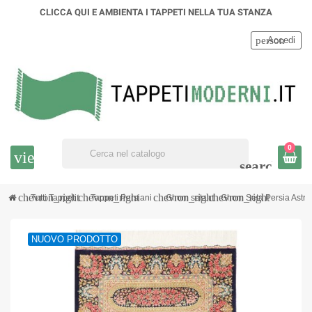
CLICCA QUI E AMBIENTA I TAPPETI NELLA TUA STANZA
person
Accedi
0
view_headline
search
chevron_right
chevron_right
chevron_right
chevron_right
Tutti Tappeti
Tappeti Persiani
Ghom seta
Ghom Seta Persia Astra
NUOVO PRODOTTO