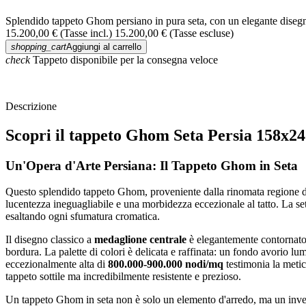
Splendido tappeto Ghom persiano in pura seta, con un elegante disegn
15.200,00 €
(Tasse incl.)
15.200,00 €
(Tasse escluse)
shopping_cart
Aggiungi al carrello
check
Tappeto disponibile per la consegna veloce
Descrizione
Scopri il tappeto Ghom Seta Persia 158x2
Un'Opera d'Arte Persiana: Il Tappeto Ghom in Seta
Questo splendido tappeto Ghom, proveniente dalla rinomata regione del
lucentezza ineguagliabile e una morbidezza eccezionale al tatto. La seta
esaltando ogni sfumatura cromatica.
Il disegno classico a
medaglione centrale
è elegantemente contornato d
bordura. La palette di colori è delicata e raffinata: un fondo avorio lu
eccezionalmente alta di
800.000-900.000 nodi/mq
testimonia la metic
tappeto sottile ma incredibilmente resistente e prezioso.
Un tappeto Ghom in seta non è solo un elemento d'arredo, ma un invest