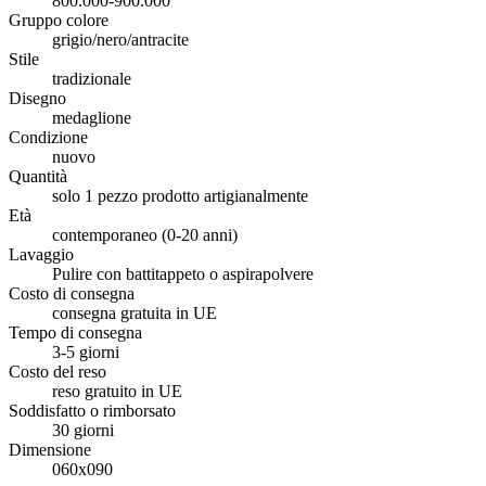
800.000-900.000
Gruppo colore
grigio/nero/antracite
Stile
tradizionale
Disegno
medaglione
Condizione
nuovo
Quantità
solo 1 pezzo prodotto artigianalmente
Età
contemporaneo (0-20 anni)
Lavaggio
Pulire con battitappeto o aspirapolvere
Costo di consegna
consegna gratuita in UE
Tempo di consegna
3-5 giorni
Costo del reso
reso gratuito in UE
Soddisfatto o rimborsato
30 giorni
Dimensione
060x090