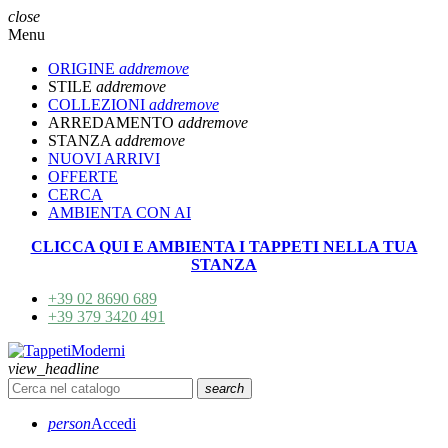
close
Menu
ORIGINE
add
remove
STILE
add
remove
COLLEZIONI
add
remove
ARREDAMENTO
add
remove
STANZA
add
remove
NUOVI ARRIVI
OFFERTE
CERCA
AMBIENTA CON AI
CLICCA QUI E AMBIENTA I TAPPETI NELLA TUA
STANZA
+39 02 8690 689
+39 379 3420 491
view_headline
search
person
Accedi