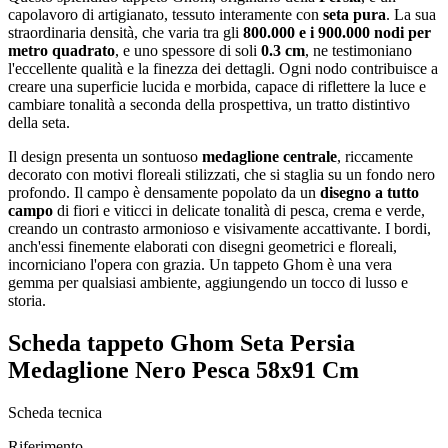
capolavoro di artigianato, tessuto interamente con
seta pura
. La sua
straordinaria densità, che varia tra gli
800.000 e i 900.000 nodi per
metro quadrato
, e uno spessore di soli
0.3 cm
, ne testimoniano
l'eccellente qualità e la finezza dei dettagli. Ogni nodo contribuisce a
creare una superficie lucida e morbida, capace di riflettere la luce e
cambiare tonalità a seconda della prospettiva, un tratto distintivo
della seta.
Il design presenta un sontuoso
medaglione centrale
, riccamente
decorato con motivi floreali stilizzati, che si staglia su un fondo nero
profondo. Il campo è densamente popolato da un
disegno a tutto
campo
di fiori e viticci in delicate tonalità di pesca, crema e verde,
creando un contrasto armonioso e visivamente accattivante. I bordi,
anch'essi finemente elaborati con disegni geometrici e floreali,
incorniciano l'opera con grazia. Un tappeto Ghom è una vera
gemma per qualsiasi ambiente, aggiungendo un tocco di lusso e
storia.
Scheda tappeto Ghom Seta Persia
Medaglione Nero Pesca 58x91 Cm
Scheda tecnica
Riferimento