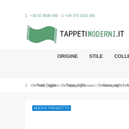
+39 02 8690 689
+39 379 3420 491
ORIGINE
STILE
COLLE
chevron_right
chevron_right
chevron_right
chev
Tutti Tappeti
Tappeti Persiani
Gorawan
NUOVO PRODOTTO