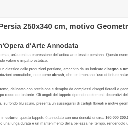
 Persia 250x340 cm, motivo Geometr
n'Opera d'Arte Annodata
rsia, un'autentica espressione dell'antica arte tessile persiana. Questo esemp
de valore e impatto estetico.
un classico delle produzioni persiane, arricchito da un intricato
disegno a tu
ariazioni cromatiche, note come
abrash
, che testimoniano l'uso di tinture natur
mo, delineato con precisione e riempito da complessi disegni floreali e geomet
o rosso sottostante. Gli angoli del tappeto riprendono elementi decorativi del
 su fondo blu scuro, presenta un susseguirsi di cartigli floreali e motivi geom
o in
cotone
, questo tappeto è annodato con una densità di circa
160.000-200.
cono una lunga durata e un mantenimento della bellezza nel tempo, rendendolo 