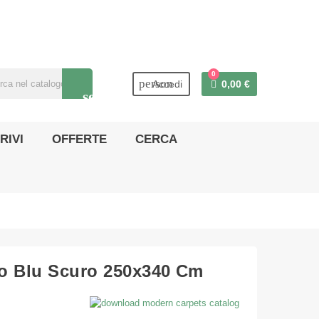
0
person
Accedi
0,00 €
search
RIVI
OFFERTE
CERCA
o Blu Scuro 250x340 Cm