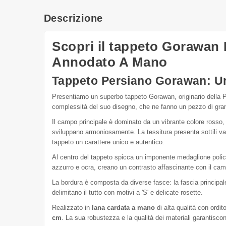
Descrizione
Scopri il tappeto Gorawan
Annodato A Mano
Tappeto Persiano Gorawan: U
Presentiamo un superbo tappeto Gorawan, originario della Pe
complessità del suo disegno, che ne fanno un pezzo di gran
Il campo principale è dominato da un vibrante colore rosso, 
sviluppano armoniosamente. La tessitura presenta sottili v
tappeto un carattere unico e autentico.
Al centro del tappeto spicca un imponente medaglione policro
azzurro e ocra, creano un contrasto affascinante con il camp
La bordura è composta da diverse fasce: la fascia principale,
delimitano il tutto con motivi a 'S' e delicate rosette.
Realizzato in
lana cardata a mano
di alta qualità con ordit
cm
. La sua robustezza e la qualità dei materiali garantis