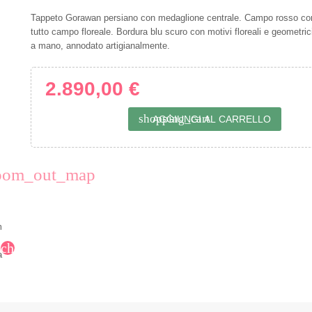
Tappeto Gorawan persiano con medaglione centrale. Campo rosso co
tutto campo floreale. Bordura blu scuro con motivi floreali e geometric
a mano, annodato artigianalmente.
2.890,00 €
shopping_cart
AGGIUNGI AL CARRELLO
oom_out_map
chevron_right