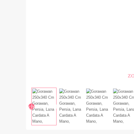
z
chevron_left