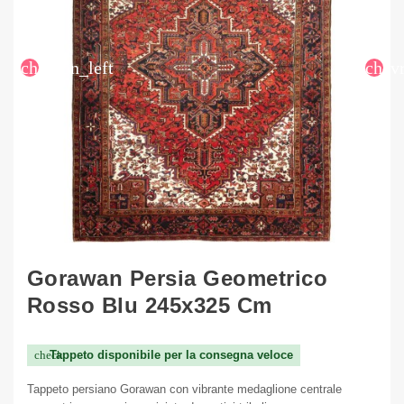
chevron_left
chev
Gorawan Persia Geometrico
Rosso Blu 245x325 Cm
Tappeto disponibile per la consegna veloce
check
Tappeto persiano Gorawan con vibrante medaglione centrale