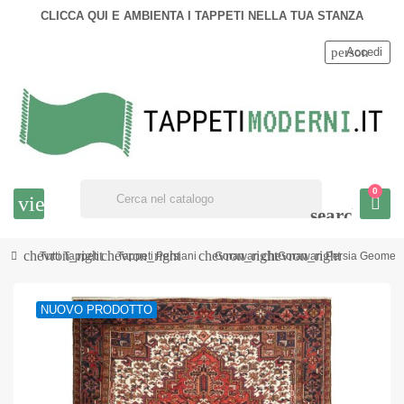
CLICCA QUI E AMBIENTA I TAPPETI NELLA TUA STANZA
person
Accedi
0
view_headline
search
chevron_right
chevron_right
chevron_right
chevron_right
Tutti Tappeti
Tappeti Persiani
Gorawan
Gorawan Persia Geometr
NUOVO PRODOTTO