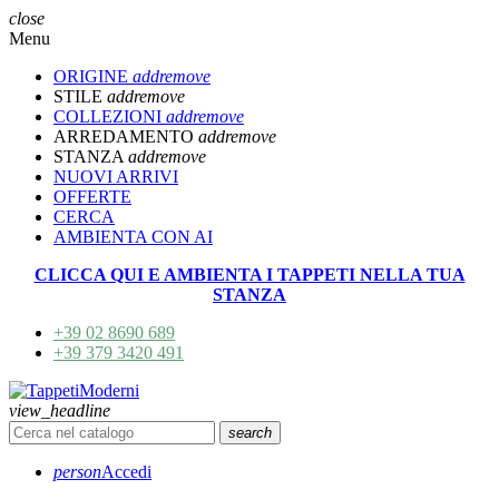
close
Menu
ORIGINE
add
remove
STILE
add
remove
COLLEZIONI
add
remove
ARREDAMENTO
add
remove
STANZA
add
remove
NUOVI ARRIVI
OFFERTE
CERCA
AMBIENTA CON AI
CLICCA QUI E AMBIENTA I TAPPETI NELLA TUA
STANZA
+39 02 8690 689
+39 379 3420 491
view_headline
search
person
Accedi