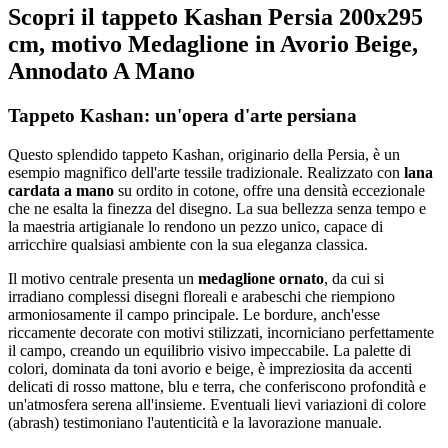
Scopri il tappeto Kashan Persia 200x295
cm, motivo Medaglione in Avorio Beige,
Annodato A Mano
Tappeto Kashan: un'opera d'arte persiana
Questo splendido tappeto Kashan, originario della Persia, è un
esempio magnifico dell'arte tessile tradizionale. Realizzato con
lana
cardata a mano
su ordito in cotone, offre una densità eccezionale
che ne esalta la finezza del disegno. La sua bellezza senza tempo e
la maestria artigianale lo rendono un pezzo unico, capace di
arricchire qualsiasi ambiente con la sua eleganza classica.
Il motivo centrale presenta un
medaglione ornato
, da cui si
irradiano complessi disegni floreali e arabeschi che riempiono
armoniosamente il campo principale. Le bordure, anch'esse
riccamente decorate con motivi stilizzati, incorniciano perfettamente
il campo, creando un equilibrio visivo impeccabile. La palette di
colori, dominata da toni avorio e beige, è impreziosita da accenti
delicati di rosso mattone, blu e terra, che conferiscono profondità e
un'atmosfera serena all'insieme. Eventuali lievi variazioni di colore
(abrash) testimoniano l'autenticità e la lavorazione manuale.