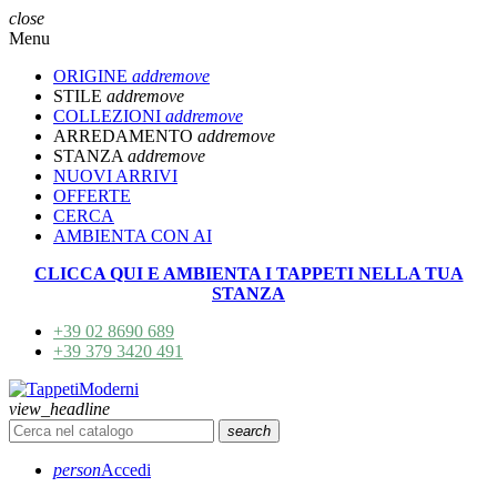
close
Menu
ORIGINE
add
remove
STILE
add
remove
COLLEZIONI
add
remove
ARREDAMENTO
add
remove
STANZA
add
remove
NUOVI ARRIVI
OFFERTE
CERCA
AMBIENTA CON AI
CLICCA QUI E AMBIENTA I TAPPETI NELLA TUA
STANZA
+39 02 8690 689
+39 379 3420 491
view_headline
search
person
Accedi