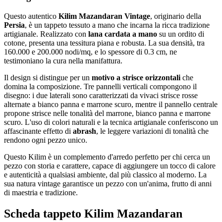
Questo autentico
Kilim Mazandaran Vintage
, originario della
Persia
, è un tappeto tessuto a mano che incarna la ricca tradizione
artigianale. Realizzato con
lana cardata a mano
su un ordito di
cotone, presenta una tessitura piana e robusta. La sua densità, tra
160.000 e 200.000 nodi/mq, e lo spessore di 0.3 cm, ne
testimoniano la cura nella manifattura.
Il design si distingue per un
motivo a strisce orizzontali
che
domina la composizione. Tre pannelli verticali compongono il
disegno: i due laterali sono caratterizzati da vivaci strisce rosse
alternate a bianco panna e marrone scuro, mentre il pannello centrale
propone strisce nelle tonalità del marrone, bianco panna e marrone
scuro. L'uso di colori naturali e la tecnica artigianale conferiscono un
affascinante effetto di
abrash
, le leggere variazioni di tonalità che
rendono ogni pezzo unico.
Questo Kilim è un complemento d'arredo perfetto per chi cerca un
pezzo con storia e carattere, capace di aggiungere un tocco di calore
e autenticità a qualsiasi ambiente, dal più classico al moderno. La
sua natura vintage garantisce un pezzo con un'anima, frutto di anni
di maestria e tradizione.
Scheda tappeto Kilim Mazandaran