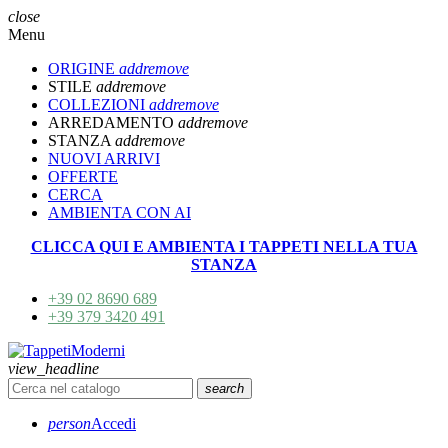
close
Menu
ORIGINE
add
remove
STILE
add
remove
COLLEZIONI
add
remove
ARREDAMENTO
add
remove
STANZA
add
remove
NUOVI ARRIVI
OFFERTE
CERCA
AMBIENTA CON AI
CLICCA QUI E AMBIENTA I TAPPETI NELLA TUA
STANZA
+39 02 8690 689
+39 379 3420 491
view_headline
search
person
Accedi