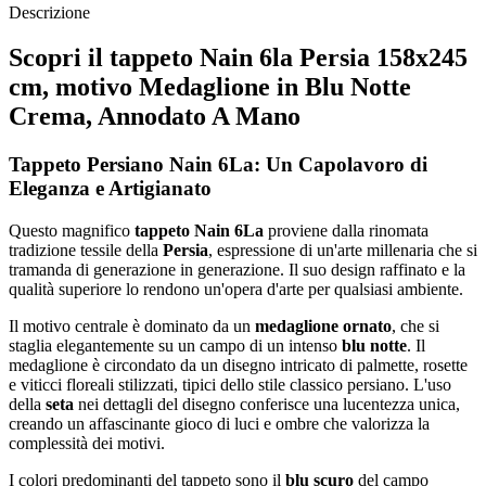
Descrizione
Scopri il tappeto Nain 6la Persia 158x245
cm, motivo Medaglione in Blu Notte
Crema, Annodato A Mano
Tappeto Persiano Nain 6La: Un Capolavoro di
Eleganza e Artigianato
Questo magnifico
tappeto Nain 6La
proviene dalla rinomata
tradizione tessile della
Persia
, espressione di un'arte millenaria che si
tramanda di generazione in generazione. Il suo design raffinato e la
qualità superiore lo rendono un'opera d'arte per qualsiasi ambiente.
Il motivo centrale è dominato da un
medaglione ornato
, che si
staglia elegantemente su un campo di un intenso
blu notte
. Il
medaglione è circondato da un disegno intricato di palmette, rosette
e viticci floreali stilizzati, tipici dello stile classico persiano. L'uso
della
seta
nei dettagli del disegno conferisce una lucentezza unica,
creando un affascinante gioco di luci e ombre che valorizza la
complessità dei motivi.
I colori predominanti del tappeto sono il
blu scuro
del campo