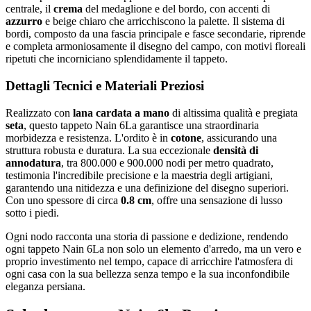
centrale, il
crema
del medaglione e del bordo, con accenti di
azzurro
e beige chiaro che arricchiscono la palette. Il sistema di
bordi, composto da una fascia principale e fasce secondarie, riprende
e completa armoniosamente il disegno del campo, con motivi floreali
ripetuti che incorniciano splendidamente il tappeto.
Dettagli Tecnici e Materiali Preziosi
Realizzato con
lana cardata a mano
di altissima qualità e pregiata
seta
, questo tappeto Nain 6La garantisce una straordinaria
morbidezza e resistenza. L'ordito è in
cotone
, assicurando una
struttura robusta e duratura. La sua eccezionale
densità di
annodatura
, tra 800.000 e 900.000 nodi per metro quadrato,
testimonia l'incredibile precisione e la maestria degli artigiani,
garantendo una nitidezza e una definizione del disegno superiori.
Con uno spessore di circa
0.8 cm
, offre una sensazione di lusso
sotto i piedi.
Ogni nodo racconta una storia di passione e dedizione, rendendo
ogni tappeto Nain 6La non solo un elemento d'arredo, ma un vero e
proprio investimento nel tempo, capace di arricchire l'atmosfera di
ogni casa con la sua bellezza senza tempo e la sua inconfondibile
eleganza persiana.