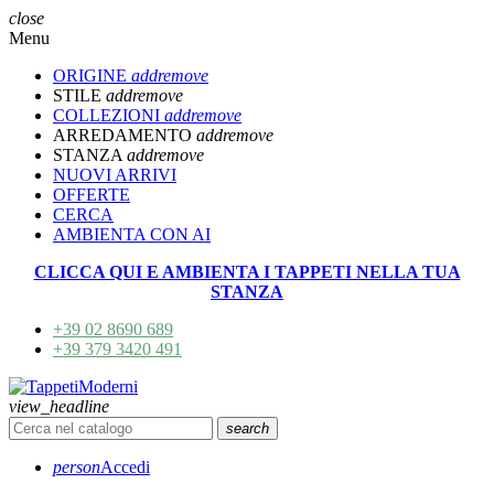
close
Menu
ORIGINE
add
remove
STILE
add
remove
COLLEZIONI
add
remove
ARREDAMENTO
add
remove
STANZA
add
remove
NUOVI ARRIVI
OFFERTE
CERCA
AMBIENTA CON AI
CLICCA QUI E AMBIENTA I TAPPETI NELLA TUA
STANZA
+39 02 8690 689
+39 379 3420 491
view_headline
search
person
Accedi