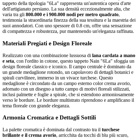
tappeto della tipologia "6La" rappresenta un'autentica opera d'arte
dell'artigianato persiano. La sua densità eccezionalmente alta, che
varia tra gli
800.000 e i 900.000 nodi per metro quadrato
,
testimonia la straordinaria finezza della sua tessitura e la maestria dei
suoi annodatori. Con uno spessore di 0.8 cm, offre una sensazione
di compattezza e robustezza, pur mantenendo un'eleganza raffinata.
Materiali Pregiati e Design Floreale
Realizzato con una combinazione lussuosa di
lana cardata a mano
e seta
, con l'ordito in cotone, questo tappeto Nain "6La" sfoggia un
design floreale classico e iconico. Il campo centrale è dominato da
un grande medaglione rotondo, un capolavoro di dettagli botanici e
spirali curvilinee, immerso in un vivace turchese. Questo
medaglione è circondato da un campo esterno color crema avorio,
adornato con un disegno a tutto campo di motivi floreali stilizzati,
inclusi palmette e foglie a spirale, che si estendono armoniosamente
verso le bordure. Le bordure multistrato riprendono e amplificano il
tema floreale con grande eleganza.
Armonia Cromatica e Dettagli Sottili
La palette cromatica è dominata dal contrasto tra il
turchese
brillante e il crema avorio
, arricchita da tocchi di blu più scuro,