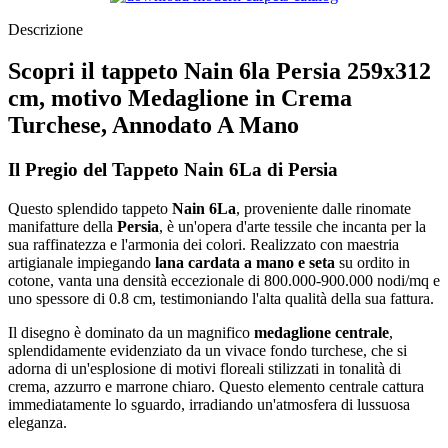
Descrizione
Scopri il tappeto Nain 6la Persia 259x312
cm, motivo Medaglione in Crema
Turchese, Annodato A Mano
Il Pregio del Tappeto Nain 6La di Persia
Questo splendido tappeto
Nain 6La
, proveniente dalle rinomate
manifatture della
Persia
, è un'opera d'arte tessile che incanta per la
sua raffinatezza e l'armonia dei colori. Realizzato con maestria
artigianale impiegando
lana cardata a mano e seta
su ordito in
cotone, vanta una densità eccezionale di 800.000-900.000 nodi/mq e
uno spessore di 0.8 cm, testimoniando l'alta qualità della sua fattura.
Il disegno è dominato da un magnifico
medaglione centrale
,
splendidamente evidenziato da un vivace fondo turchese, che si
adorna di un'esplosione di motivi floreali stilizzati in tonalità di
crema, azzurro e marrone chiaro. Questo elemento centrale cattura
immediatamente lo sguardo, irradiando un'atmosfera di lussuosa
eleganza.