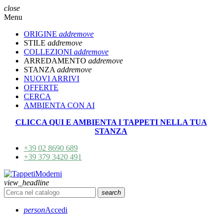
close
Menu
ORIGINE
add
remove
STILE
add
remove
COLLEZIONI
add
remove
ARREDAMENTO
add
remove
STANZA
add
remove
NUOVI ARRIVI
OFFERTE
CERCA
AMBIENTA CON AI
CLICCA QUI E AMBIENTA I TAPPETI NELLA TUA
STANZA
+39 02 8690 689
+39 379 3420 491
view_headline
search
person
Accedi