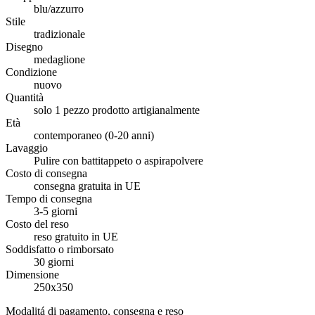
blu/azzurro
Stile
tradizionale
Disegno
medaglione
Condizione
nuovo
Quantità
solo 1 pezzo prodotto artigianalmente
Età
contemporaneo (0-20 anni)
Lavaggio
Pulire con battitappeto o aspirapolvere
Costo di consegna
consegna gratuita in UE
Tempo di consegna
3-5 giorni
Costo del reso
reso gratuito in UE
Soddisfatto o rimborsato
30 giorni
Dimensione
250x350
Modalitá di pagamento, consegna e reso