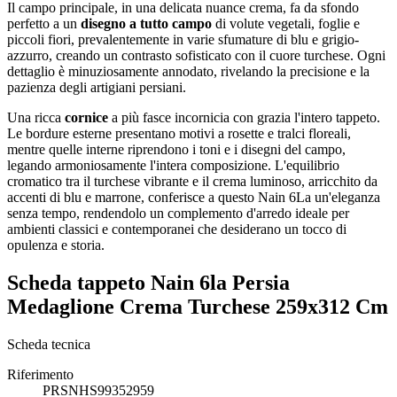
Il campo principale, in una delicata nuance crema, fa da sfondo
perfetto a un
disegno a tutto campo
di volute vegetali, foglie e
piccoli fiori, prevalentemente in varie sfumature di blu e grigio-
azzurro, creando un contrasto sofisticato con il cuore turchese. Ogni
dettaglio è minuziosamente annodato, rivelando la precisione e la
pazienza degli artigiani persiani.
Una ricca
cornice
a più fasce incornicia con grazia l'intero tappeto.
Le bordure esterne presentano motivi a rosette e tralci floreali,
mentre quelle interne riprendono i toni e i disegni del campo,
legando armoniosamente l'intera composizione. L'equilibrio
cromatico tra il turchese vibrante e il crema luminoso, arricchito da
accenti di blu e marrone, conferisce a questo Nain 6La un'eleganza
senza tempo, rendendolo un complemento d'arredo ideale per
ambienti classici e contemporanei che desiderano un tocco di
opulenza e storia.
Scheda tappeto Nain 6la Persia
Medaglione Crema Turchese 259x312 Cm
Scheda tecnica
Riferimento
PRSNHS99352959