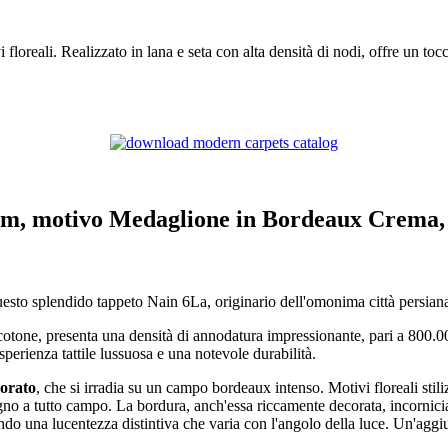
loreali. Realizzato in lana e seta con alta densità di nodi, offre un tocc
8 cm, motivo Medaglione in Bordeaux Crem
 Questo splendido tappeto Nain 6La, originario dell'omonima città persian
cotone, presenta una densità di annodatura impressionante, pari a 800.
sperienza tattile lussuosa e una notevole durabilità.
borato
, che si irradia su un campo bordeaux intenso. Motivi floreali stili
egno a tutto campo. La bordura, anch'essa riccamente decorata, incornic
rendo una lucentezza distintiva che varia con l'angolo della luce. Un'agg