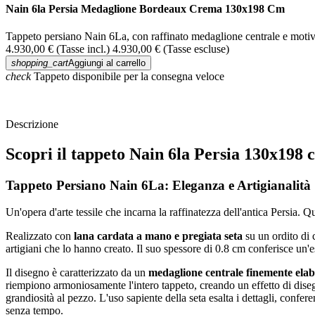
Nain 6la Persia Medaglione Bordeaux Crema 130x198 Cm
Tappeto persiano Nain 6La, con raffinato medaglione centrale e motivi f
4.930,00 €
(Tasse incl.)
4.930,00 €
(Tasse escluse)
shopping_cart
Aggiungi al carrello
check
Tappeto disponibile per la consegna veloce
Descrizione
Scopri il tappeto Nain 6la Persia 130x19
Tappeto Persiano Nain 6La: Eleganza e Artigianalità
Un'opera d'arte tessile che incarna la raffinatezza dell'antica Persia.
Realizzato con
lana cardata a mano e pregiata seta
su un ordito di 
artigiani che lo hanno creato. Il suo spessore di 0.8 cm conferisce un'e
Il disegno è caratterizzato da un
medaglione centrale finemente ela
riempiono armoniosamente l'intero tappeto, creando un effetto di dis
grandiosità al pezzo. L'uso sapiente della seta esalta i dettagli, confe
senza tempo.