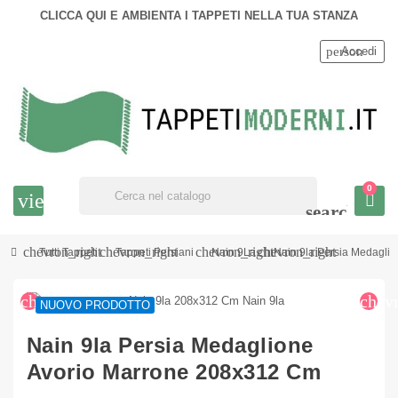
CLICCA QUI E AMBIENTA I TAPPETI NELLA TUA STANZA
person
Accedi
0
view_headline
search
chevron_right
chevron_right
chevron_right
chevron_right
Tutti Tappeti
Tappeti Persiani
Nain 9La
Nain 9la Persia Medagli
chevron_left
chev
NUOVO PRODOTTO
Nain 9la Persia Medaglione
Avorio Marrone 208x312 Cm