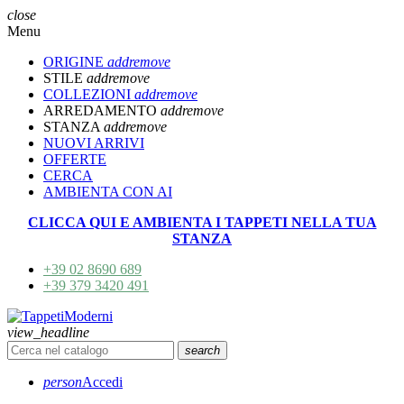
close
Menu
ORIGINE
add
remove
STILE
add
remove
COLLEZIONI
add
remove
ARREDAMENTO
add
remove
STANZA
add
remove
NUOVI ARRIVI
OFFERTE
CERCA
AMBIENTA CON AI
CLICCA QUI E AMBIENTA I TAPPETI NELLA TUA
STANZA
+39 02 8690 689
+39 379 3420 491
view_headline
search
person
Accedi