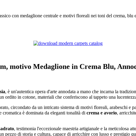
ico con medaglione centrale e motivi floreali nei toni del crema, blu e c
8 cm, motivo Medaglione in Crema Blu, Ann
sia
, è un'autentica opera d'arte annodata a mano che incarna la tradizio
un ordito in cotone, materiali che conferiscono al tappeto una lucentezz
rato, circondato da un intricato sistema di motivi floreali, arabeschi e
tte cromatica è dominata da eleganti tonalità di
crema e avorio
, arricchit
uadrato
, testimonia l'eccezionale maestria artigianale e la meticolosa a
pezzo di storia e cultura, capace di arricchire con lusso e prestigio qu