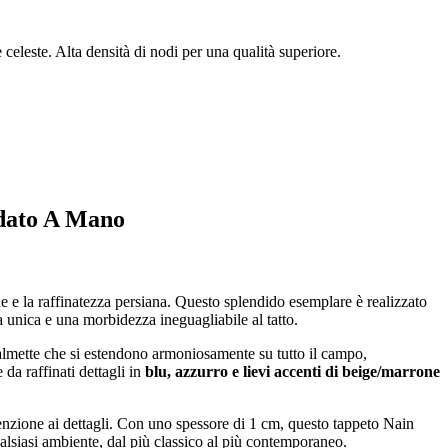
eleste. Alta densità di nodi per una qualità superiore.
odato A Mano
ne e la raffinatezza persiana. Questo splendido esemplare è realizzato
a unica e una morbidezza ineguagliabile al tatto.
 palmette che si estendono armoniosamente su tutto il campo,
e da raffinati dettagli in
blu, azzurro e lievi accenti di beige/marrone
ttenzione ai dettagli. Con uno spessore di 1 cm, questo tappeto Nain
alsiasi ambiente, dal più classico al più contemporaneo.