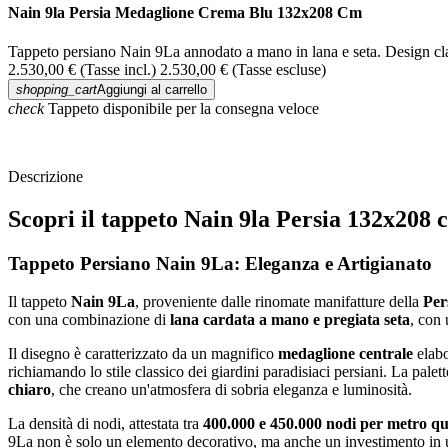
Nain 9la Persia Medaglione Crema Blu 132x208 Cm
Tappeto persiano Nain 9La annodato a mano in lana e seta. Design class
2.530,00 €
(Tasse incl.)
2.530,00 €
(Tasse escluse)
shopping_cart
Aggiungi al carrello
check
Tappeto disponibile per la consegna veloce
Descrizione
Scopri il tappeto Nain 9la Persia 132x20
Tappeto Persiano Nain 9La: Eleganza e Artigianato
Il tappeto
Nain 9La
, proveniente dalle rinomate manifatture della
Per
con una combinazione di
lana cardata a mano e pregiata seta
, con 
Il disegno è caratterizzato da un magnifico
medaglione centrale
elabo
richiamando lo stile classico dei giardini paradisiaci persiani. La pale
chiaro
, che creano un'atmosfera di sobria eleganza e luminosità.
La densità di nodi, attestata tra
400.000 e 450.000 nodi per metro q
9La non è solo un elemento decorativo, ma anche un investimento in un 