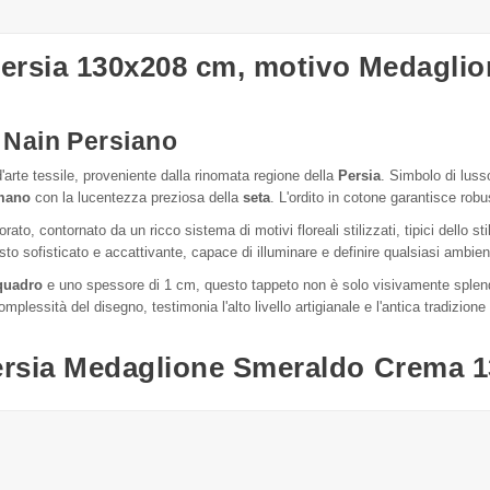
 Persia 130x208 cm, motivo Medagli
 Nain Persiano
'arte tessile, proveniente dalla rinomata regione della
Persia
. Simbolo di lus
 mano
con la lucentezza preziosa della
seta
. L'ordito in cotone garantisce ro
rato, contornato da un ricco sistema di motivi floreali stilizzati, tipici dello 
sto sofisticato e accattivante, capace di illuminare e definire qualsiasi ambie
 quadro
e uno spessore di 1 cm, questo tappeto non è solo visivamente splend
 complessità del disegno, testimonia l'alto livello artigianale e l'antica tradizi
Persia Medaglione Smeraldo Crema 