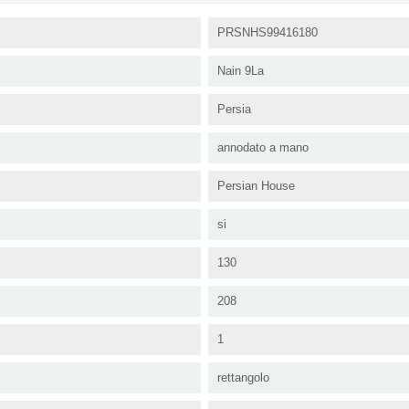
PRSNHS99416180
Nain 9La
Persia
annodato a mano
Persian House
si
130
208
1
rettangolo