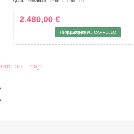
Qualità eccezionale per ambienti raffinati.
2.480,00 €
shopping_cart
AGGIUNGI AL CARRELLO
oom_out_map