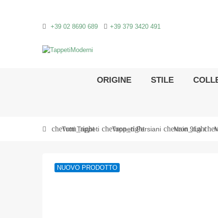
+39 02 8690 689
+39 379 3420 491
ORIGINE
STILE
COLLE
chevron_right
chevron_right
chevron_right
chev
Tutti Tappeti
Tappeti Persiani
Nain 9La
N
NUOVO PRODOTTO