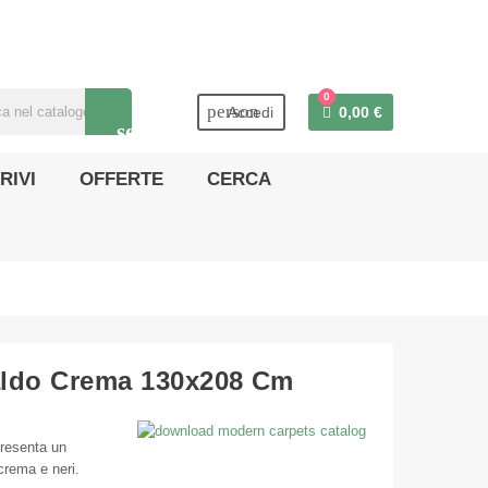
0
person
Accedi
0,00 €
search
RIVI
OFFERTE
CERCA
aldo Crema 130x208 Cm
Presenta un
crema e neri.