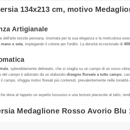
 Persia 134x213 cm, motivo Medaglio
nza Artigianale
dell'arte tessile persiana, rinomata per la sua eleganza e la meticolosa esecu
a mano e seta
, impiegando il cotone per l'ordito. La densità eccezionale di
400
omatica
trale
, splendidamente delineato, che si staglia su un campo di un rosso vibrant
esto del campo è adornato da un elaborato
disegno floreale a tutto campo
, car
l campo, sfoggia motivi floreali più contenuti, prevalentemente nelle tonalità d
che dona al tappeto un aspetto lussuoso e una texture piacevole al tatto, rende
ersia Medaglione Rosso Avorio Blu