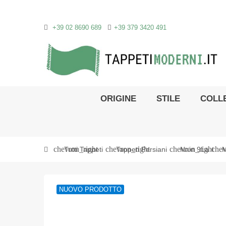
+39 02 8690 689
+39 379 3420 491
ORIGINE
STILE
COLLE
chevron_right
chevron_right
chevron_right
chev
Tutti Tappeti
Tappeti Persiani
Nain 9La
N
NUOVO PRODOTTO