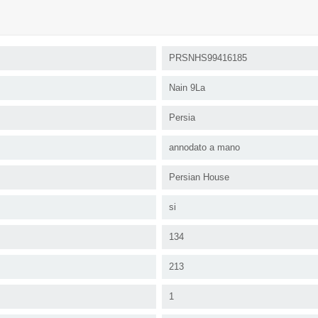
PRSNHS99416185
Nain 9La
Persia
annodato a mano
Persian House
si
134
213
1