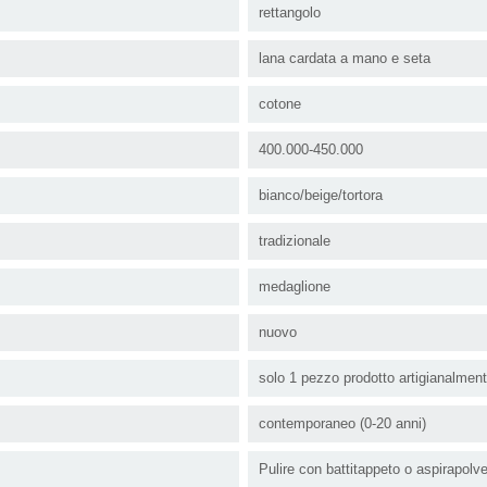
rettangolo
lana cardata a mano e seta
cotone
400.000-450.000
bianco/beige/tortora
tradizionale
medaglione
nuovo
solo 1 pezzo prodotto artigianalmen
contemporaneo (0-20 anni)
Pulire con battitappeto o aspirapolv