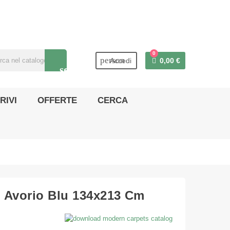
0
person
Accedi
0,00 €
search
RIVI
OFFERTE
CERCA
o Avorio Blu 134x213 Cm