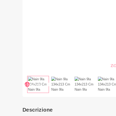
z
chevron_left
Descrizione