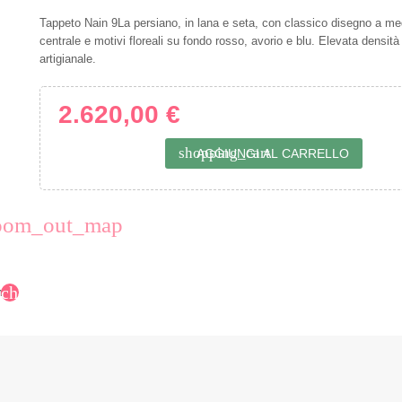
Tappeto Nain 9La persiano, in lana e seta, con classico disegno a me
centrale e motivi floreali su fondo rosso, avorio e blu. Elevata densità
artigianale.
2.620,00 €
shopping_cart
AGGIUNGI AL CARRELLO
oom_out_map
chevron_right