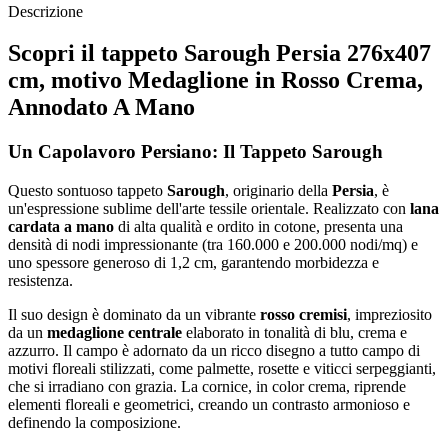
Descrizione
Scopri il tappeto Sarough Persia 276x407
cm, motivo Medaglione in Rosso Crema,
Annodato A Mano
Un Capolavoro Persiano: Il Tappeto Sarough
Questo sontuoso tappeto
Sarough
, originario della
Persia
, è
un'espressione sublime dell'arte tessile orientale. Realizzato con
lana
cardata a mano
di alta qualità e ordito in cotone, presenta una
densità di nodi impressionante (tra 160.000 e 200.000 nodi/mq) e
uno spessore generoso di 1,2 cm, garantendo morbidezza e
resistenza.
Il suo design è dominato da un vibrante
rosso cremisi
, impreziosito
da un
medaglione centrale
elaborato in tonalità di blu, crema e
azzurro. Il campo è adornato da un ricco disegno a tutto campo di
motivi floreali stilizzati, come palmette, rosette e viticci serpeggianti,
che si irradiano con grazia. La cornice, in color crema, riprende
elementi floreali e geometrici, creando un contrasto armonioso e
definendo la composizione.