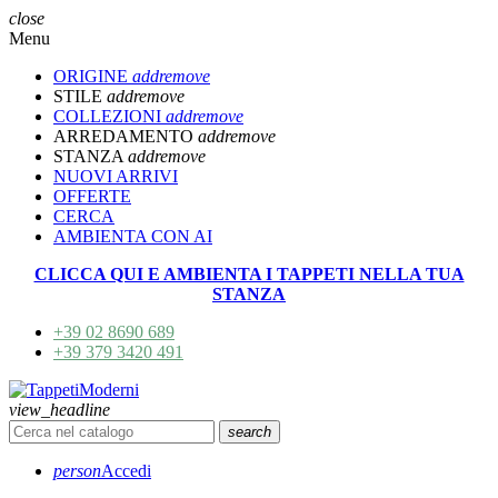
close
Menu
ORIGINE
add
remove
STILE
add
remove
COLLEZIONI
add
remove
ARREDAMENTO
add
remove
STANZA
add
remove
NUOVI ARRIVI
OFFERTE
CERCA
AMBIENTA CON AI
CLICCA QUI E AMBIENTA I TAPPETI NELLA TUA
STANZA
+39 02 8690 689
+39 379 3420 491
view_headline
search
person
Accedi