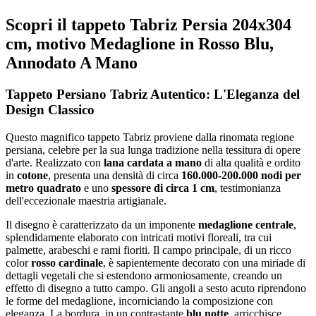
Scopri il tappeto Tabriz Persia 204x304
cm, motivo Medaglione in Rosso Blu,
Annodato A Mano
Tappeto Persiano Tabriz Autentico: L'Eleganza del
Design Classico
Questo magnifico tappeto Tabriz proviene dalla rinomata regione
persiana, celebre per la sua lunga tradizione nella tessitura di opere
d'arte. Realizzato con
lana cardata a mano
di alta qualità e ordito
in
cotone
, presenta una densità di circa
160.000-200.000 nodi per
metro quadrato
e uno
spessore di circa 1 cm
, testimonianza
dell'eccezionale maestria artigianale.
Il disegno è caratterizzato da un imponente
medaglione centrale
,
splendidamente elaborato con intricati motivi floreali, tra cui
palmette, arabeschi e rami fioriti. Il campo principale, di un ricco
color
rosso cardinale
, è sapientemente decorato con una miriade di
dettagli vegetali che si estendono armoniosamente, creando un
effetto di disegno a tutto campo. Gli angoli a sesto acuto riprendono
le forme del medaglione, incorniciando la composizione con
eleganza. La bordura, in un contrastante
blu notte
, arricchisce