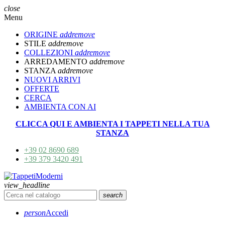
close
Menu
ORIGINE
add
remove
STILE
add
remove
COLLEZIONI
add
remove
ARREDAMENTO
add
remove
STANZA
add
remove
NUOVI ARRIVI
OFFERTE
CERCA
AMBIENTA CON AI
CLICCA QUI E AMBIENTA I TAPPETI NELLA TUA
STANZA
+39 02 8690 689
+39 379 3420 491
view_headline
search
person
Accedi