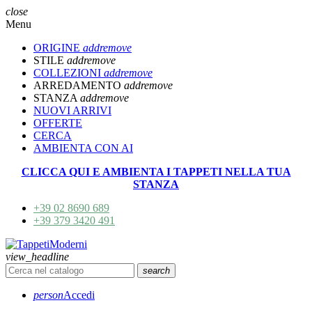
close
Menu
ORIGINE
add
remove
STILE
add
remove
COLLEZIONI
add
remove
ARREDAMENTO
add
remove
STANZA
add
remove
NUOVI ARRIVI
OFFERTE
CERCA
AMBIENTA CON AI
CLICCA QUI E AMBIENTA I TAPPETI NELLA TUA
STANZA
+39 02 8690 689
+39 379 3420 491
view_headline
search
person
Accedi