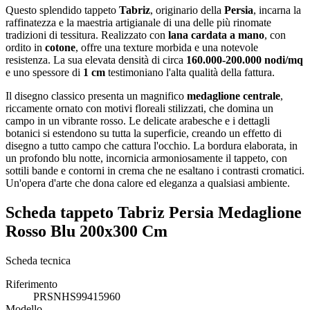
Questo splendido tappeto
Tabriz
, originario della
Persia
, incarna la
raffinatezza e la maestria artigianale di una delle più rinomate
tradizioni di tessitura. Realizzato con
lana cardata a mano
, con
ordito in
cotone
, offre una texture morbida e una notevole
resistenza. La sua elevata densità di circa
160.000-200.000 nodi/mq
e uno spessore di
1 cm
testimoniano l'alta qualità della fattura.
Il disegno classico presenta un magnifico
medaglione centrale
,
riccamente ornato con motivi floreali stilizzati, che domina un
campo in un vibrante rosso. Le delicate arabesche e i dettagli
botanici si estendono su tutta la superficie, creando un effetto di
disegno a tutto campo che cattura l'occhio. La bordura elaborata, in
un profondo blu notte, incornicia armoniosamente il tappeto, con
sottili bande e contorni in crema che ne esaltano i contrasti cromatici.
Un'opera d'arte che dona calore ed eleganza a qualsiasi ambiente.
Scheda tappeto Tabriz Persia Medaglione
Rosso Blu 200x300 Cm
Scheda tecnica
Riferimento
PRSNHS99415960
Modello